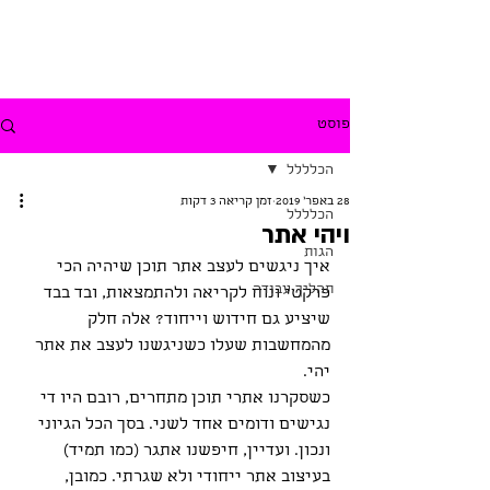
פוסט
הכלללל
28 באפר׳ 2019
זמן קריאה 3 דקות
הכלללל
ויהי אתר
הגות
איך ניגשים לעצב אתר תוכן שיהיה הכי 
תהליך עבודה
פרקטי ונוח לקריאה ולהתמצאות, ובד בבד 
שיציע גם חידוש וייחוד? אלה חלק 
מהמחשבות שעלו כשניגשנו לעצב את אתר 
יהי.
כשסקרנו אתרי תוכן מתחרים, רובם היו די 
נגישים ודומים אחד לשני. בסך הכל הגיוני 
ונכון. ועדיין, חיפשנו אתגר (כמו תמיד) 
בעיצוב אתר ייחודי ולא שגרתי. כמובן, 