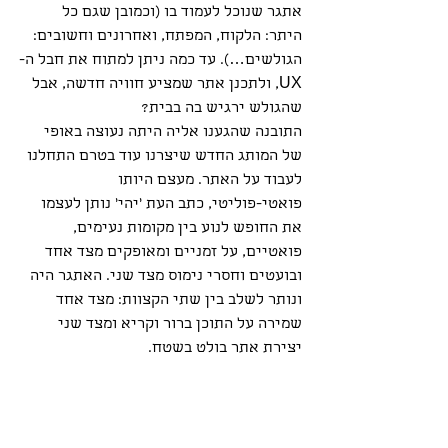
אתגר שנוכל לעמוד בו (וכמובן שגם כל 
היתר: הלקוח, המפתח, ואחרונים וחשובים: 
הגולשים…). עד כמה ניתן למתוח את חבל ה-
UX, ולתכנן אתר שמציע חוויה חדשה, אבל 
שהגולש ירגיש בה בבית? 
התובנה שהגענו אליה היתה נעוצה באופי 
של המותג החדש שיצרנו עוד בטרם התחלנו 
לעבוד על האתר. מעצם היותו 
פואטי-פוליטי, כתב העת 'יהי' נותן לעצמו 
את החופש לנוע בין מקומות נעימים, 
פואטיים, על זמניים ומאופקים מצד אחד 
ובועטים וחסרי נימוס מצד שני. האתגר היה 
ונותר לשלב בין שתי הקצוות: מצד אחד 
שמירה על התוכן ברור וקריא ומצד שני 
יצירת אתר בולט בשטח.