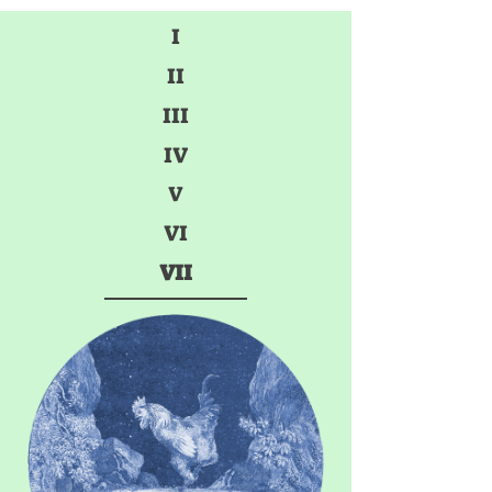
I
II
III
IV
V
VI
VII