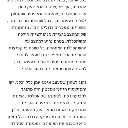
ככל שיוכל, בכדי לצמצם את המסר למינימום 
ההכרחי, אך במעשה זה הוא יוצק לתוך 
עבודתו פערים, שאותם הוא צופה שהנמען 
ישלים בעצמו. וכך, ככל שהמסר מורכב יותר, 
הפערים הנפערים גדולים יותר, ומיומנותו 
של המעצב ביצירת מניפולציות הולכת 
ומשתכללת. בטרם נריע למעצב על 
ההשתכללות המתמדת, בל נשכח כי קפיצות 
הפערים הללו מאפשרות למעצב להחדיר 
מסרים אותם הצופה משלים בעצמו, ובכך 
לפטור עצמו מהאחריות למסר הסמוי.
נהוג לטעון שמעצב איננו אמן כלל וכלל. יש 
והפילוסוף היווני אפלטון היה מתנגד 
לקביעה זאת. לטענתו של אפלטון, אמנות 
החיקוי – המימזיס – מייצרת שקרים 
המרחיקים אותנו מהאידאה, מהאמת, ולכן 
האמנות מייצרת נזק. עיקר עבודתו של האמן 
היא לשכנע את הצופה כי האמנות העומדת 