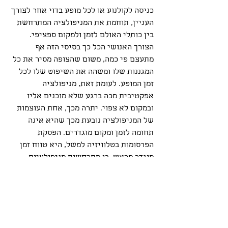
כניסה לקולנוע או לכל מופע בדוי אחר לצורך 
העניין, תוחמת את המניפולציה המתרחשת 
בין כותלי האולם לזמן ולמקום ספציפי. 
הצורך האנושי הכל כך בסיסי הזה אף 
מתעצם פי כמה, משום שהצופה מסיר את כל 
המגננות שלו ומשהה את השיפוט שלו לכל 
זמן המופע. לעומת זאת, מניפולציה 
אפקטיבית מכה ברגע שלא מוכנים אליו 
ובמקום לא צפוי. יתרה מכך, אחת העוצמות 
של המניפולציה נובעת מכך שהיא אינה 
תחומה לזמן ומקום מוגדרים. הפסקת 
הפרסומות בטלוויזיה למשל, היא טווח זמן 
מוגדר מראש, בו מתרחשות מניפולציות 
רבות. עם זאת, דווקא מהרגע שבו הפסקת 
הפרסומות תמה, או אז מתחילה המניפולציה 
המשמעותית.
מסופר על הממציא דדלוס, מתכנן מבוך 