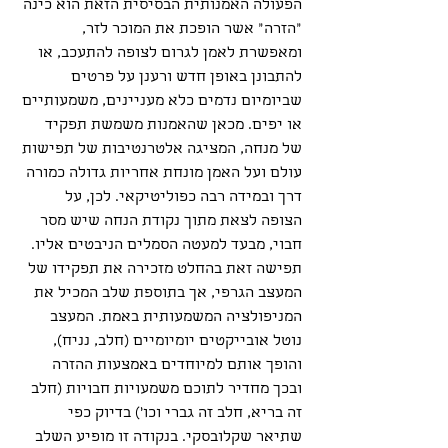
הפעולה האמנותית הבסיסית הזאת הוא כינה 
"הזרה" אשר הופכת את המוכר לזר, 
ומאפשרת לאמן לגרום לצופה להתעכב, או 
להתבונן באופן חדש ורענן על פרטים 
שביומיום נדמים כלא מעניינים, משמעותיים 
או יפים. מכאן שהאמנות משמשת תפקיד 
של מנחה, המציגה אלטרנטיבות של תפישות 
עולם ועל האמן מונחת אחריות גדולה כמורה 
דרך ובמידה רבה כפוליטיקאי. לכן, על 
הצופה לצאת מתוך נקודת הנחה שיש מסר 
חבוי, מבעד למעטה הסמלים הניבטים אליו. 
תפישה זאת בהחלט מזכירה את תפקידו של 
המעצב הגרפי, אך בתוספת שלב המכיל את 
המניפולציה המשמעותית באמת. המעצב 
נוטל אובייקטים יומיומיים (חלב, נניח), 
והופך אותם למיוחדים באמצעות ההזרה 
ובכך מחדיר לתוכם משמעויות חבויות (חלב 
זה בריא, חלב זה גברי וכו') בדיוק כפי 
שתיאר שקלובסקי. בנקודה זו מופיע השלב 