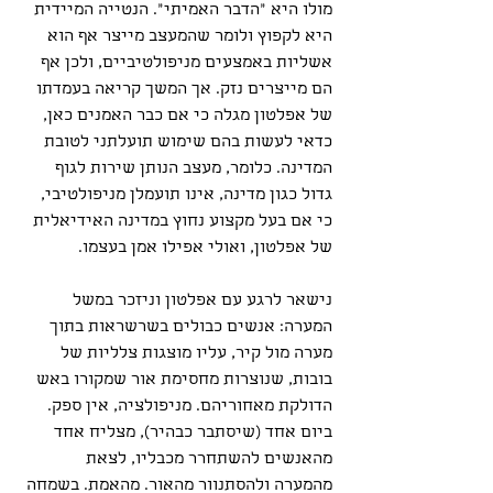
מולו היא "הדבר האמיתי". הנטייה המיידית 
היא לקפוץ ולומר שהמעצב מייצר אף הוא 
אשליות באמצעים מניפולטיביים, ולכן אף 
הם מייצרים נזק. אך המשך קריאה בעמדתו 
של אפלטון מגלה כי אם כבר האמנים כאן, 
כדאי לעשות בהם שימוש תועלתני לטובת 
המדינה. כלומר, מעצב הנותן שירות לגוף 
גדול כגון מדינה, אינו תועמלן מניפולטיבי, 
כי אם בעל מקצוע נחוץ במדינה האידיאלית 
של אפלטון, ואולי אפילו אמן בעצמו.
נישאר לרגע עם אפלטון וניזכר במשל 
המערה: אנשים כבולים בשרשראות בתוך 
מערה מול קיר, עליו מוצגות צלליות של 
בובות, שנוצרות מחסימת אור שמקורו באש 
הדולקת מאחוריהם. מניפולציה, אין ספק. 
ביום אחד (שיסתבר כבהיר), מצליח אחד 
מהאנשים להשתחרר מכבליו, לצאת 
מהמערה ולהסתנוור מהאור. מהאמת. בשמחה 