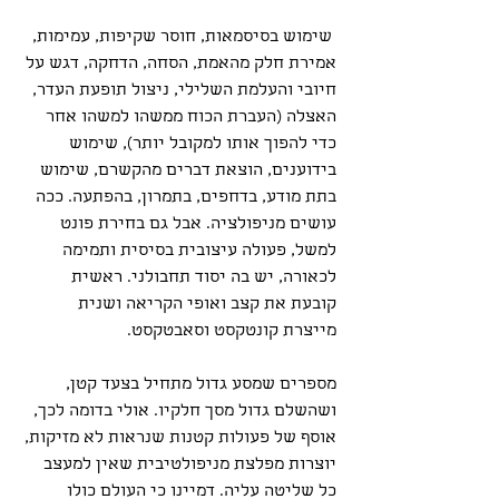
 שימוש בסיסמאות, חוסר שקיפות, עמימות, 
אמירת חלק מהאמת, הסחה, הדחקה, דגש על 
חיובי והעלמת השלילי, ניצול תופעת העדר, 
האצלה (העברת הכוח ממשהו למשהו אחר 
כדי להפוך אותו למקובל יותר), שימוש 
בידוענים, הוצאת דברים מהקשרם, שימוש 
בתת מודע, בדחפים, בתמרון, בהפתעה. ככה 
עושים מניפולציה. אבל גם בחירת פונט 
למשל, פעולה עיצובית בסיסית ותמימה 
לכאורה, יש בה יסוד תחבולני. ראשית 
קובעת את קצב ואופי הקריאה ושנית 
מייצרת קונטקסט וסאבטקסט.
מספרים שמסע גדול מתחיל בצעד קטן, 
ושהשלם גדול מסך חלקיו. אולי בדומה לכך, 
אוסף של פעולות קטנות שנראות לא מזיקות, 
יוצרות מפלצת מניפולטיבית שאין למעצב 
כל שליטה עליה. דמיינו כי העולם כולו 