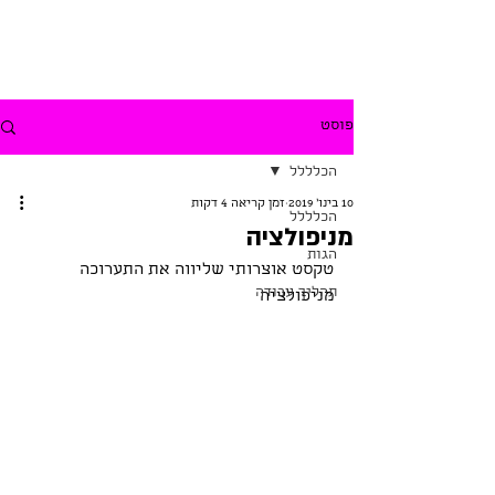
פוסט
הכלללל
10 בינו׳ 2019
זמן קריאה 4 דקות
הכלללל
מניפולציה
הגות
טקסט אוצרותי שליווה את התערוכה 
תהליך עבודה
מניפולציה