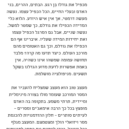
מכפיל את גודלו בִּן רגע. הבתים, ההרים, בני 
האדם ובעלי החיים, הכל הכפיל עצמו. נעשה 
מעשה דרמטי, אך אין איש היודע. הלוא כלי 
המדידה הכפילו את גודלם, כך שמטר למשל, 
נעשה שניים, אבל גם הסרגל הכפיל עצמו 
ואת יחידות המידה שעליו. איברינו אף הם 
הכפילו את גודלם, וכך גם האטומים מהם 
מורכב העולם. כיצד תדעו מה קרה? מלבד 
תחושה עמומה שמשהו אינו כשהיה, אין 
באמת אפשרות לדעת מדוע הגדלנו בשקל 
תשעים. מניפולציה מושלמת.
מעצב טוב הוא מעצב שמצליח להעביר את 
המסר המורכב שעומד מולו בצורה מינימלית 
ומיידית, תרתי משמע. בתקופה בה האדם 
מופצץ בכל כך הרבה אימאג'ים ומסרים – 
לעיתים סותרים – חלון ההזדמנויות להכנסת 
מסר ויזואלי הולך ומצטמצם. המעצב מגלף 