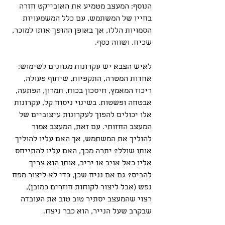
הנוסף: המעצב מטמיע את האובייקט חזרה 
בחייו של המשתמש, עם כלל המשמעויות 
הסמויות הללו, אך באופן ההופך אותו למוכר, 
שכיח. ושווה כסף. 
לאיש הצבא יש עקרונות מגוונים לשימוש: 
אחדות המטרה, התקפיות, שיתוף פעולה, 
ריכוז המאמץ, חיסכון בכוח, תמרון, הפתעה, 
אבטחה ופשטות. בשינוי ניסוח קל, עקרונות 
אלו יכולים להפוך לעקרונות עיצוביים של 
המעצב החזותי. עם זאת, המעצב אמור 
להוליך את המשתמש, אך האם עליו להוליך 
אותו שולל? יתרה מכך, האם עליו להתייחס 
אליו כאל אויב או יריב, אותו הוא צריך 
להביס? גם אם נניח שכן, כדי לא ליצור מפח 
נפש (אבל ליצור לקוחות חוזרים כמובן), 
רצוי שהמעצב יסתיר טוב טוב את העובדה 
שבקרב שעל הנייר, הוא כבר ניצח.