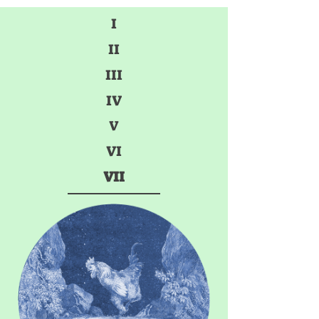
I
II
III
IV
V
VI
VII